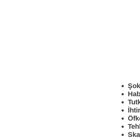
Şo
Hab
Tut
İhti
Öfk
Teh
Ska