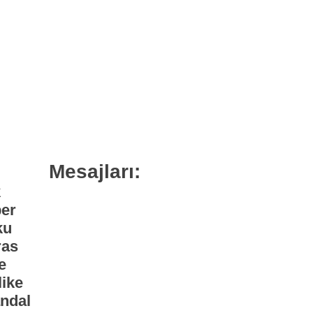
Mesajları:
k
er
ku
ras
e
like
ndal