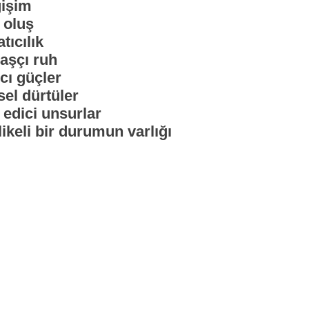
işim
 oluş
tıcılık
aşçı ruh
cı güçler
sel dürtüler
 edici unsurlar
likeli bir durumun varlığı