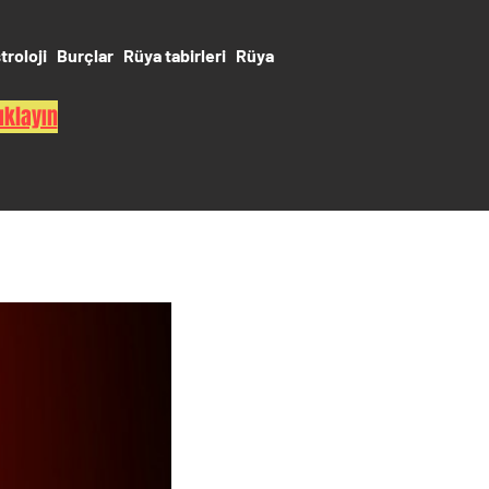
troloji
Burçlar
Rüya tabirleri
Rüya
ıklayın