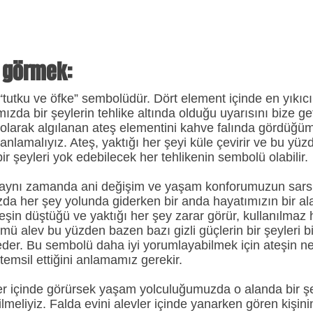
v görmek:
“tutku ve öfke” sembolüdür. Dört element içinde en yıkıcı
a bir şeylerin tehlike altında olduğu uyarısını bize getiri
t olarak algılanan ateş elementini kahve falında gördüğ
 anlamalıyız. Ateş, yaktığı her şeyi küle çevirir ve bu y
r şeyleri yok edebilecek her tehlikenin sembolü olabilir.
aynı zamanda ani değişim ve yaşam konforumuzun sarsılma
zda her şey yolunda giderken bir anda hayatımızın bir a
Ateşin düştüğü ve yaktığı her şey zarar görür, kullanılmaz 
mü alev bu yüzden bazen bazı gizli güçlerin bir şeyleri b
eder. Bu sembolü daha iyi yorumlayabilmek için ateşin ne
 temsil ettiğini anlamamız gerekir.
ler içinde görürsek yaşam yolculuğumuzda o alanda bir ş
ilmeliyiz. Falda evini alevler içinde yanarken gören kişi