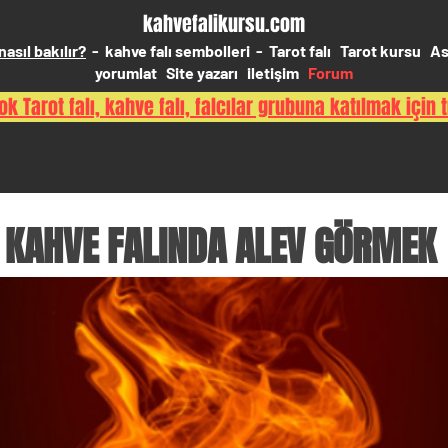
kahvefalikursu.com
nasıl bakılır?
-
kahve falı sembolleri
-
Tarot falı
Tarot kursu
As
yorumlat
Site yazarı
iletişim
Forum
k Tarot falı, kahve falı, falcılar grubuna katılmak için t
KAHVE FALINDA ALEV GÖRMEK