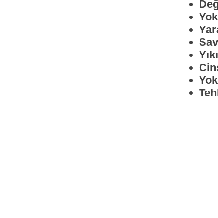
Değ
Yok
Yara
Sav
Yıkı
Cin
Yok
Teh