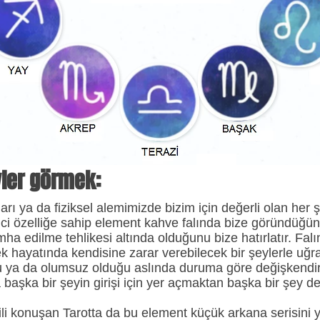
vler görmek:
ı ya da fiziksel alemimizde bizim için değerli olan her ş
dici özelliğe sahip element kahve falında bize göründüğü
ha edilme tehlikesi altında olduğunu bize hatırlatır. Falı
k hayatında kendisine zarar verebilecek bir şeylerle uğraş
u ya da olumsuz olduğu aslında duruma göre değişkendir
 başka bir şeyin girişi için yer açmaktan başka bir şey değ
dili konuşan Tarotta da bu element küçük arkana serisini y