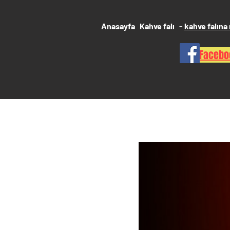
Anasayfa
Kahve falı
-
kahve falına 
Faceboo