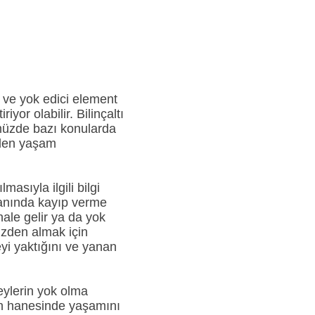
 ve yok edici element
yor olabilir. Bilinçaltı
ümüzde bazı konularda
üzden yaşam
sıyla ilgili bilgi
lanında kayıp verme
hale gelir ya da yok
izden almak için
yi yaktığını ve yanan
eylerin yok olma
nin hanesinde yaşamını