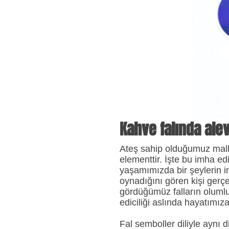
Kahve falında ale
Ateş sahip olduğumuz mallar
elementtir. İşte bu imha e
yaşamımızda bir şeylerin im
oynadığını gören kişi gerçe
gördüğümüz falların oluml
ediciliği aslında hayatımıza
Fal semboller diliyle aynı 