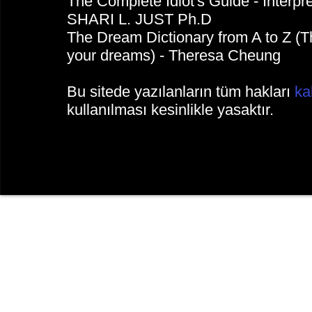
The Complete Idiot's Guide - Inter
SHARI L. JUST Ph.D
The Dream Dictionary from A to Z (The
your dreams) - Theresa Cheung
Bu sitede yazılanların tüm hakları
ka
kullanılması kesinlikle yasaktır.