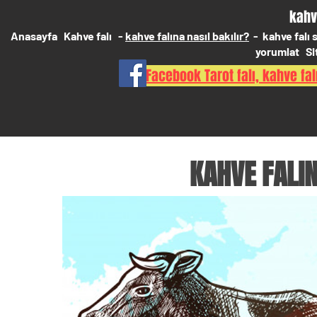
kahv
Anasayfa
Kahve falı
-
kahve falına nasıl bakılır?
-
kahve falı
yorumlat
Si
Facebook Tarot falı, kahve falı
KAHVE FALI