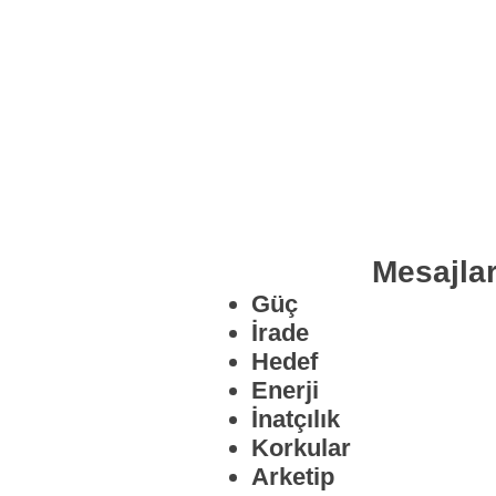
Mesajlar
Güç
İrade
Hedef
Enerji
İnatçılık
Korkular
Arketip