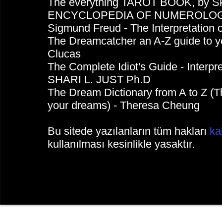
The everything TAROT BOOK, by Sk
ENCYCLOPEDIA OF NUMEROLOGY 
Sigmund Freud - The Interpretation 
The Dreamcatcher an A-Z guide to y
Clucas
The Complete Idiot's Guide - Inter
SHARI L. JUST Ph.D
The Dream Dictionary from A to Z (The
your dreams) - Theresa Cheung
Bu sitede yazılanların tüm hakları
ka
kullanılması kesinlikle yasaktır.