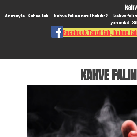
kahv
Anasayfa
Kahve falı
-
kahve falına nasıl bakılır?
-
kahve falı
yorumlat
Si
Facebook Tarot falı, kahve falı
KAHVE FALI