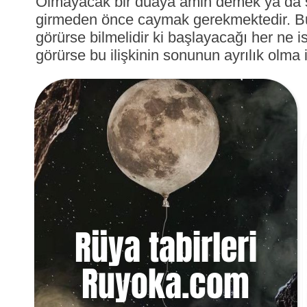
Olmayacak bir duaya amin demek ya da s
girmeden önce caymak gerekmektedir. Bu 
görürse bilmelidir ki başlayacağı her ne is
görürse bu ilişkinin sonunun ayrılık olma i
Rüya tabirleri
Ruyoka.com