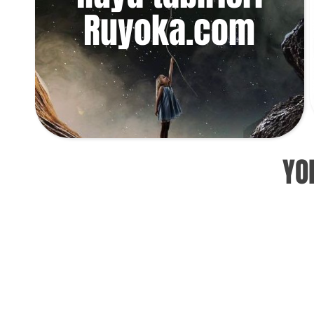
Ruyoka.com
YO