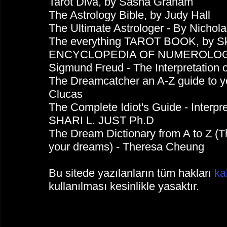
Tarot Diva, by Sasha Graham
The Astrology Bible, by Judy Hall
The Ultimate Astrologer - By Nicho
The everything TAROT BOOK, by Sk
ENCYCLOPEDIA OF NUMEROLOGY 
Sigmund Freud - The Interpretation 
The Dreamcatcher an A-Z guide to y
Clucas
The Complete Idiot's Guide - Inter
SHARI L. JUST Ph.D
The Dream Dictionary from A to Z (The
your dreams) - Theresa Cheung
Bu sitede yazılanların tüm hakları
ka
kullanılması kesinlikle yasaktır.