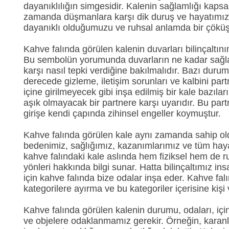
dayanıklılığın simgesidir. Kalenin sağlamlığı kaps
zamanda düşmanlara karşı dik duruş ve hayatımızın
dayanıklı olduğumuzu ve ruhsal anlamda bir çöküş
Kahve falında görülen kalenin duvarları bilinçaltı
Bu sembolün yorumunda duvarların ne kadar sağla
karşı nasıl tepki verdiğine bakılmalıdır. Bazı durum
derecede gizleme, iletişim sorunları ve kalbini pa
içine girilmeyecek gibi inşa edilmiş bir kale bazıla
aşık olmayacak bir partnere karşı uyarıdır. Bu par
girişe kendi çapında zihinsel engeller koymuştur.
Kahve falında görülen kale aynı zamanda sahip o
bedenimiz, sağlığımız, kazanımlarımız ve tüm hayatım
kahve falındaki kale aslında hem fiziksel hem de 
yönleri hakkında bilgi sunar. Hatta bilinçaltımız ins
için kahve falında bize odalar inşa eder. Kahve falın
kategorilere ayırma ve bu kategoriler içerisine kişi v
Kahve falında görülen kalenin durumu, odaları, için
ve objelere odaklanmamız gerekir. Örneğin, karanlı