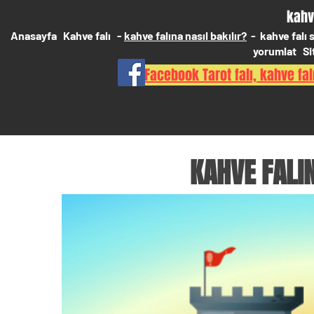
kahv
Anasayfa
Kahve falı
-
kahve falına nasıl bakılır?
-
kahve falı
yorumlat
Si
Facebook Tarot falı, kahve falı
KAHVE FALI