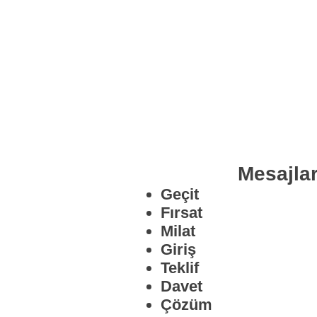
Mesajlar
Geçit
Fırsat
Milat
Giriş
Teklif
Davet
Çözüm