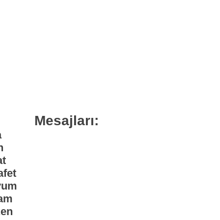
Mesajları:
a
n
at
afet
yum
am
en