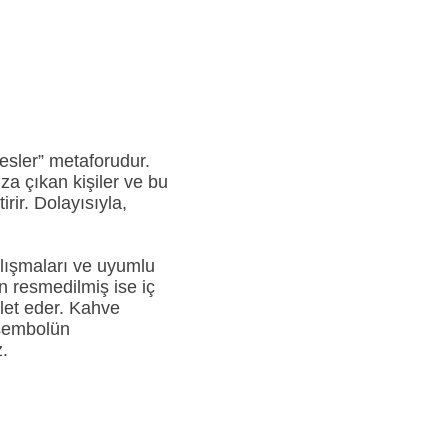
esler” metaforudur.
a çıkan kişiler ve bu
rir. Dolayısıyla,
alışmaları ve uyumlu
n resmedilmiş ise iç
let eder. Kahve
 sembolün
.