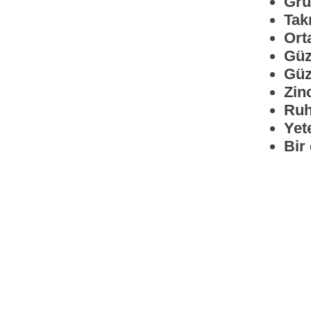
Gru
Tak
Ort
Güz
Güz
Zin
Ruh
Yet
Bir 