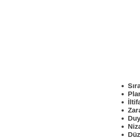
Sır
Pla
İltif
Zar
Du
Niz
Düz