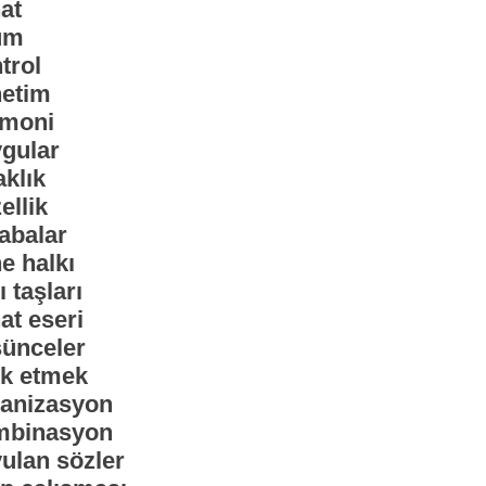
at
um
trol
etim
moni
gular
aklık
ellik
abalar
e halkı
 taşları
at eseri
ünceler
ik etmek
anizasyon
binasyon
ulan sözler