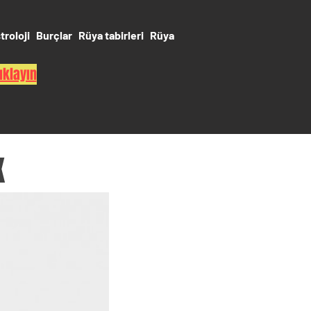
troloji
Burçlar
Rüya tabirleri
Rüya
ıklayın
K