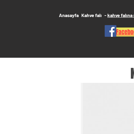
Anasayfa
Kahve falı
-
kahve falına 
Faceboo