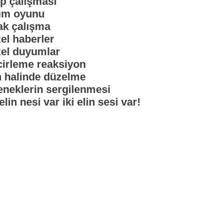
p çalışması
ım oyunu
ak çalışma
el haberler
el duyumlar
cirleme reaksiyon
 halinde düzelme
eneklerin sergilenmesi
elin nesi var iki elin sesi var!