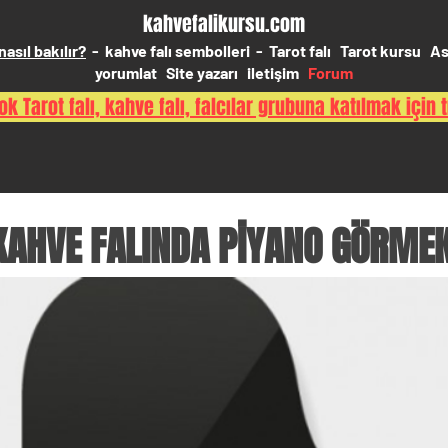
kahvefalikursu.com
nasıl bakılır?
-
kahve falı sembolleri
-
Tarot falı
Tarot kursu
As
yorumlat
Site yazarı
iletişim
Forum
k Tarot falı, kahve falı, falcılar grubuna katılmak için t
KAHVE FALINDA PİYANO GÖRME