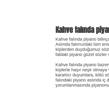
Kahve falında piy
Kahve falında piyano bilinç
Aslında falımızdaki tüm en
kişilerden duyduğumuz sözler
faldaki piyano güzel sözler 
Kahve falında piyano bazen 
kişilerle haşır neşir olmaya
karartıcı duyumlara, kötü s
falındaki piyano aslında iç
yorumlanmasında piyanonun 