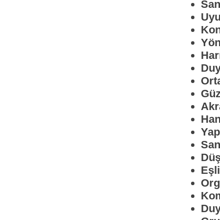
San
Uy
Kon
Yön
Har
Duy
Ort
Güz
Akr
Han
Yapı
San
Düş
Eşl
Org
Kom
Duy