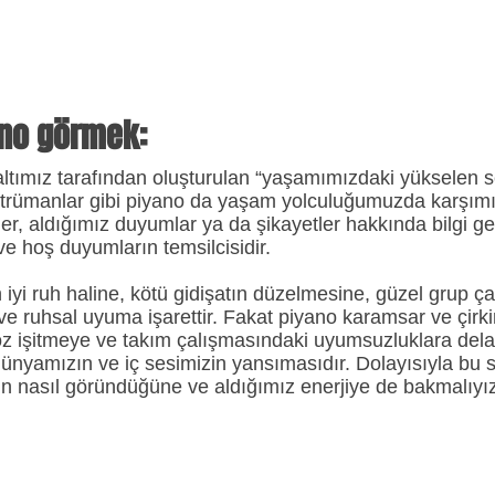
ano görmek:
altımız tarafından oluşturulan “yaşamımızdaki yükselen s
strümanlar gibi piyano da yaşam yolculuğumuzda karşımız
, aldığımız duyumlar ya da şikayetler hakkında bilgi geti
ve hoş duyumların temsilcisidir.
iyi ruh haline, kötü gidişatın düzelmesine, güzel grup ç
 ve ruhsal uyuma işarettir. Fakat piyano karamsar ve çirki
öz işitmeye ve takım çalışmasındaki uyumsuzluklara dela
 dünyamızın ve iç sesimizin yansımasıdır. Dolayısıyla bu
nasıl göründüğüne ve aldığımız enerjiye de bakmalıyız